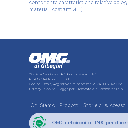
contenente caratteristiche relative ad og
materiali costruttivi ….)
© 2026 O.M.G. s.a.s. di Gibogini Stefano & C.
REA CCIAA Novara 131508
Codice Fiscale, Registro delle Imprese e P.IVA 00571420033
Privacy
-
Cookie
-
Legge per il Mercato e la Concorrenza n. 1
Chi Siamo
Prodotti
Storie di successo
OMG nel circuito LINX: per dare