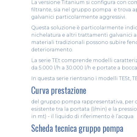
La versione Titanium si configura con co
filtrante, sia nel gruppo pompa e trova a
galvanici particolarmente aggressivi.
Questa soluzione è particolarmente indic
nichelatura e altri trattamenti galvanici a
materiali tradizionali possono subire fe
deterioramento.
La serie TEt comprende modelli caratteriz
da 5.000 l/h a 30.000 l/h e portate a bocca 
In questa serie rientrano i modelli TE5t, TE
Curva prestazione
del gruppo pompa rappresentativa, per o
esistente tra la portata (l/min) e la pres
in mt) - il liquido di riferimento è l’acqua
Scheda tecnica gruppo pompa