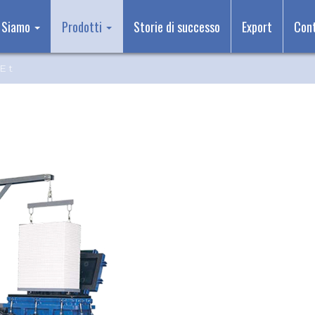
 Siamo
Prodotti
Storie di successo
Export
Cont
E t