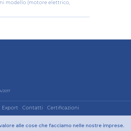
ni modello (motore elettrico,
24/2017
Export
Contatti
Certificazioni
 valore alle cose che facciamo nelle nostre imprese.