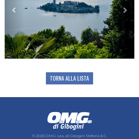
TORNA ALLA LISTA
© 2026 O.M.G. s.a.s. di Gibogini Stefano & C.