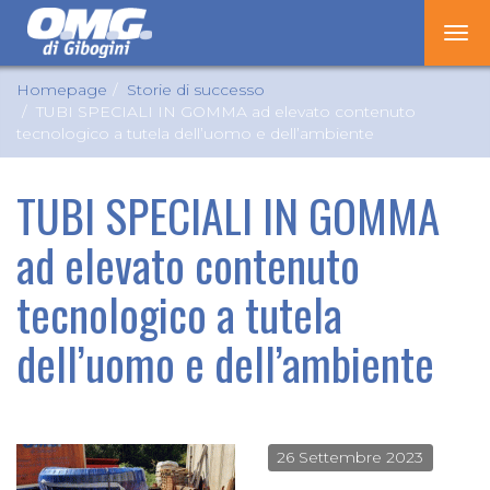
Tog
nav
Homepage
Storie di successo
TUBI SPECIALI IN GOMMA ad elevato contenuto
tecnologico a tutela dell’uomo e dell’ambiente
TUBI SPECIALI IN GOMMA
ad elevato contenuto
tecnologico a tutela
dell’uomo e dell’ambiente
26 Settembre 2023