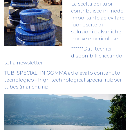
La scelta dei tubi
contribuisce in modo
importante ad evitare
fuoriuscite di
soluzioni galvaniche
nocive e pericolose.
******Dati tecnici
disponibili cliccando
sulla newsletter
TUBI SPECIALI IN GOMMA ad elevato contenuto
tecnologico - high technological special rubber
tubes (mailchi.mp)