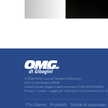
© 2026 O.M.G. s.a.s. di Gibogini Stefano & C.
REA CCIAA Novara 131508
Codice Fiscale, Registro delle Imprese e P.IVA 00571420033
Privacy
-
Cookie
-
Legge per il Mercato e la Concorrenza n. 1
Chi Siamo
Prodotti
Storie di successo