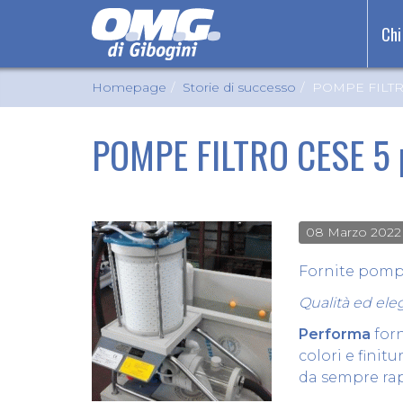
Chi
Homepage
Storie di successo
POMPE FILTRO
POMPE FILTRO CESE 5 p
08 Marzo 2022
Fornite pomp
Qualità ed ele
Performa
forn
colori e finit
da sempre rap