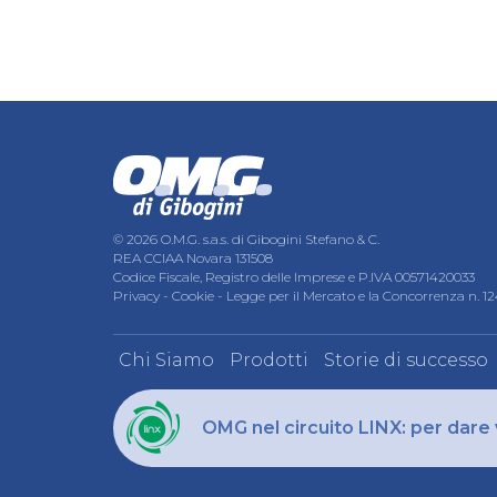
© 2026 O.M.G. s.a.s. di Gibogini Stefano & C.
REA CCIAA Novara 131508
Codice Fiscale, Registro delle Imprese e P.IVA 00571420033
Privacy
-
Cookie
-
Legge per il Mercato e la Concorrenza n. 1
Chi Siamo
Prodotti
Storie di successo
OMG nel circuito LINX: per dare