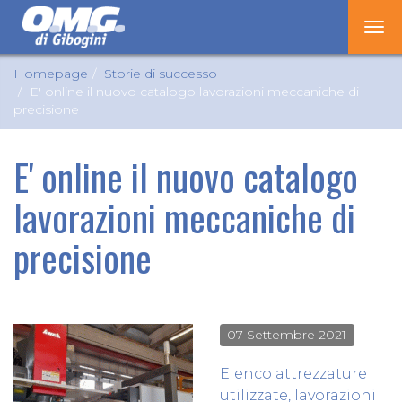
Tog
nav
Homepage
Storie di successo
E' online il nuovo catalogo lavorazioni meccaniche di
precisione
E' online il nuovo catalogo
lavorazioni meccaniche di
precisione
07 Settembre 2021
Elenco attrezzature
utilizzate, lavorazioni