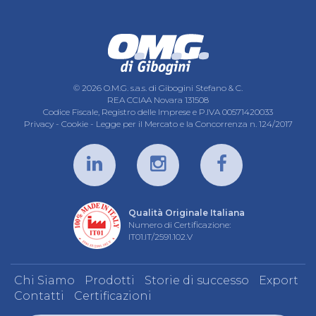
© 2026 O.M.G. s.a.s. di Gibogini Stefano & C.
REA CCIAA Novara 131508
Codice Fiscale, Registro delle Imprese e P.IVA 00571420033
Privacy
-
Cookie
-
Legge per il Mercato e la Concorrenza n. 124/2017
Qualità Originale Italiana
Numero di Certificazione:
IT01.IT/2591.102.V
Chi Siamo
Prodotti
Storie di successo
Export
Contatti
Certificazioni