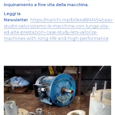
inquinamento a fine vita della macchina.
Leggi la
Newsletter
https://mailchi.mp/b0e4d6f4f454/caso-
studio-valorizziamo-le-macchine-con-lunga-vita-
ed-alte-prestazioni-case-study-lets-valorize-
machines-with-long-life-and-high-performance