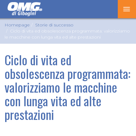
Tog
nav
Homepage
Storie di successo
Ciclo di vita ed obsolescenza programmata: valorizziamo
le macchine con lunga vita ed alte prestazioni
Ciclo di vita ed
obsolescenza programmata:
valorizziamo le macchine
con lunga vita ed alte
prestazioni