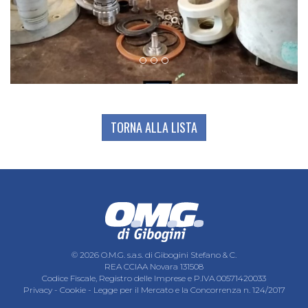
TORNA ALLA LISTA
© 2026 O.M.G. s.a.s. di Gibogini Stefano & C.
REA CCIAA Novara 131508
Codice Fiscale, Registro delle Imprese e P.IVA 00571420033
Privacy
-
Cookie
-
Legge per il Mercato e la Concorrenza n. 124/2017