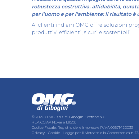
robustezza costruttiva, affidabilità, durata
per l’uomo e per l’ambiente: il risultato è 
Ai clienti indiani OMG offre soluzioni prog
produttivi efficienti, sicuri e sostenibili.
© 2026 O.M.G. s.a.s. di Gibogini Stefano & C.
REA CCIAA Novara 131508
Codice Fiscale, Registro delle Imprese e P.IVA 00571420033
Privacy
-
Cookie
-
Legge per il Mercato e la Concorrenza n. 1