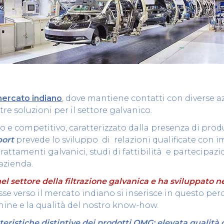
ercato indiano
, dove mantiene contatti con diverse 
tre soluzioni per il settore galvanico.
competitivo, caratterizzato dalla presenza di produtto
port
prevede lo sviluppo di relazioni qualificate con im
i trattamenti galvanici, studi di fattibilità e partecipa
’azienda.
 settore della filtrazione galvanica e ha sviluppato 
sse verso il mercato indiano si inserisce in questo perco
chine e la qualità del nostro know-how.
istiche distintive dei prodotti OMG: elevata qualità di 