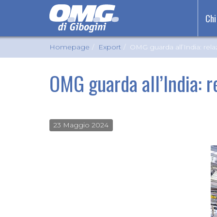
Chi
Homepage
Export
OMG guarda all’India: rela
OMG guarda all’India: r
23 Maggio 2024